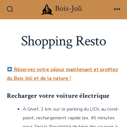
Aller
Bois-Joli
au
Bascule
Me
Rechercher
contenu
Shopping Resto
Réservez votre séjour maintenant et profitez
du Bois Joli et de la nature !
Recharger votre voiture électrique
À Givet, 2 km, sur le parking du LIDL au rond-
point, rechargement rapide (ex. 45 minutes
pour Tesla). Possibilité de faire des courses à